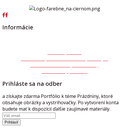
Informácie
Všeobecné obchodné podmienky
Ochrana osobných údajov GDPR
Autorský zákon
Súhlas so spracovaním osobných údajov
Formulár na odstúpenie zmluvy
Reklamačný protokol
Prihláste sa na odber
a získajte zdarma Portfólio k téme Prázdniny, ktoré
obsahuje obrázky a vystrihovačky. Po vytvorení konta
budete mať k dispozícií ďalšie zaujímavé materiály.