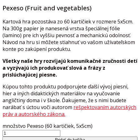
Pexeso (Fruit and vegetables)
Kartová hra pozostáva zo 60 kartičiek v rozmere 5x5cm.
Na 300g papier je nanesená vrstva špeciálnej fólie
(lamino) pre ich vyššiu pevnosť a mechanickú odolnosť.
Návod na hru si môžete stiahnuť vo vašom užívateľskom
konte po zakúpení produktu.
Všetky naše hry rozvíjajú komunikačné zručnosti detí
a vyzývajú ich produkovať slová a frázy z
prislúchajúcej piesne.
Kúpou tohto produktu podporujete ďalší vývoj piesní,
hier a iných didaktických materiálov na vyučovanie
angličtiny doma i v škole. Ďakujeme, že s nimi budete
narábať s úctou voči autorom
rešpektovaním autorských
práv a autorského zákona.
množstvo Pexeso (60 kartičiek, 5x5cm)
Pridať do košíka