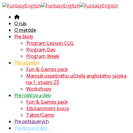
O nás
O metóde
Pre školy
Program Lesson CLIL
Program Day
Program Week
Pre učiteľov
Fun & Games pack
Manuál úspešného učiteľa anglického jazyka
na 1. stupni ZŠ
Workshopy
Pre rodičov a deti
Fun & Games pack
Edutainment kurzy
Tábor/Camp
Pre prihlásených
Playground app