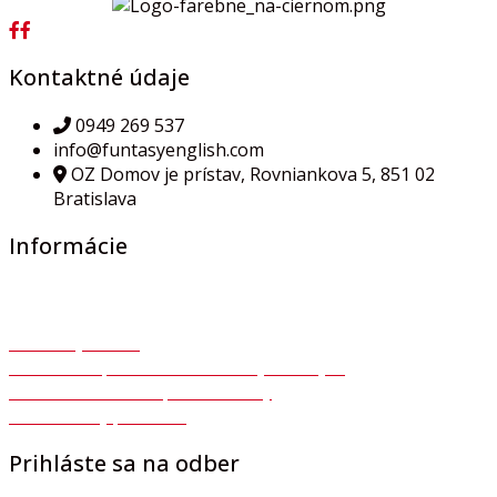
Kontaktné údaje
0949 269 537
info@funtasyenglish.com
OZ Domov je prístav, Rovniankova 5, 851 02
Bratislava
Informácie
Všeobecné obchodné podmienky
Ochrana osobných údajov GDPR
Autorský zákon
Súhlas so spracovaním osobných údajov
Formulár na odstúpenie zmluvy
Reklamačný protokol
Prihláste sa na odber