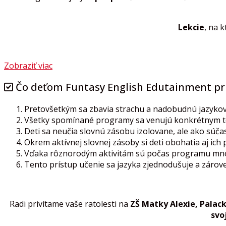
Lekcie
, na k
Zobraziť viac
Čo deťom Funtasy English Edutainment pr
Pretovšetkým sa zbavia strachu a nadobudnú jazykovú 
Všetky spomínané programy sa venujú konkrétnym t
Deti sa neučia slovnú zásobu izolovane, ale ako súčasť
Okrem aktívnej slovnej zásoby si deti obohatia aj ich
Vďaka rôznorodým aktivitám sú počas programu mnoh
Tento prístup učenie sa jazyka zjednodušuje a zárov
Radi privítame vaše ratolesti na
ZŠ Matky Alexie, Palack
svo