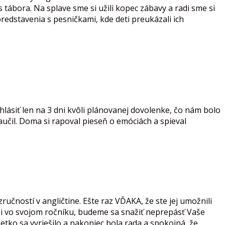
ábora. Na splave sme si užili kopec zábavy a radi sme si
edstavenia s pesničkami, kde deti preukázali ich
hlásiť len na 3 dni kvôli plánovanej dovolenke, čo nám bolo
aučil. Doma si rapoval pieseň o emóciách a spieval
učností v angličtine. Ešte raz VĎAKA, že ste jej umožnili
Asi vo svojom ročníku, budeme sa snažiť neprepásť Vaše
etko sa vyriešilo a nakoniec bola rada a spokojná, že