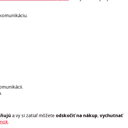
 komunikáciu.
munikácii.
.
čňujú
a vy si zatiaľ môžete
odskočiť na nákup
,
vychutnať
ánok
.