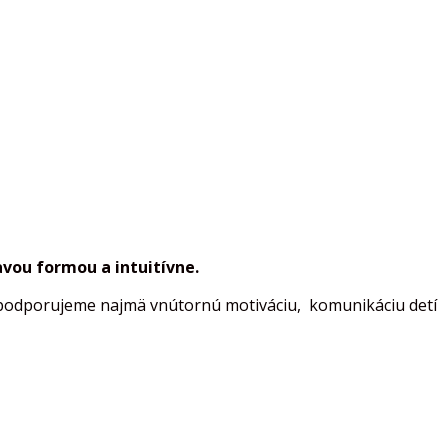
avou
formou
a
intuitívne
.
h podporujeme najmä vnútornú motiváciu, komunikáciu detí