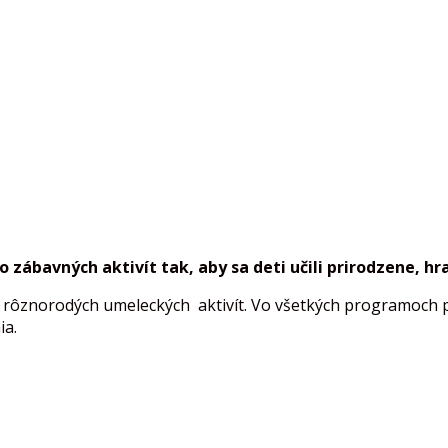
o
zábavných
aktivít
tak
, aby
sa
deti
učili
prirodzene
,
hr
u a rôznorodých umeleckých aktivít. Vo všetkých programoc
ia.