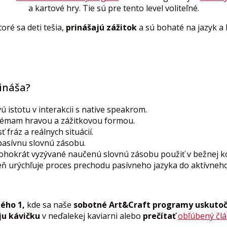
a kartové hry. Tie sú pre tento level voliteľné.
toré sa deti tešia,
prinášajú zážitok
a sú bohaté na jazyk a
ináša?
istotu v interakcii s native speakrom.
émam hravou a zážitkovou formou.
 fráz a reálnych situácií.
 pasívnu slovnú zásobu.
okrát vyzývané naučenú slovnú zásobu použiť v bežnej ko
eň urýchľuje proces prechodu pasívneho jazyka do aktívneho
ého 1,
kde sa naše
sobotné Art&Craft programy uskuto
ju kávičku
v neďalekej kaviarni alebo
prečítať
obľúbený čl