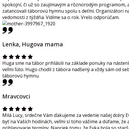
spokojní, či už so zaujímavým a rôznorodým programom, ale
zatancovali táborovú hymnu spolu s deťmi. Organizátori ná
vedomosti z týždňa. Vidíme sa o rok. Vrelo odporúčam.
Lenka, Hugova mama
Huga sme na tábor prihlásili na základe ponuky na nástenke
veľmi ľúto. Hugo chodil z tábora nadšený a vždy sám od seba
táborovú hymnu.
Mravcovci
Milá Lucy, srdečne Vám ďakujeme za vedenie našej dcéry Evy
byť na Vašich hodinách, veľmi si toho vážime a dúfame, že
prihlasovacie termíny. Napriek tomu, že Evka bola so starší