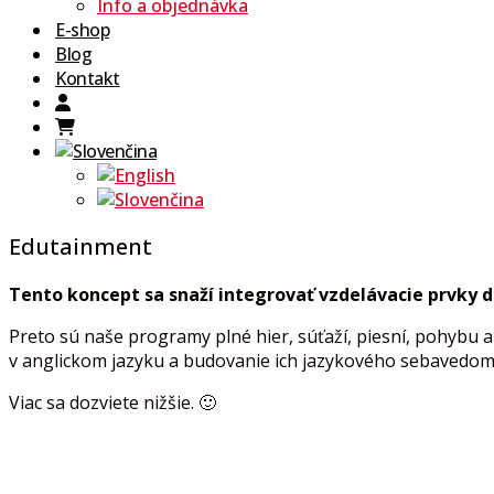
Info a objednávka
E-shop
Blog
Kontakt
Edutainment
Tento
koncept
sa
snaží
integrovať
vzdelávacie
prvky
d
Preto sú naše programy plné hier, súťaží, piesní, pohyb
v anglickom jazyku a budovanie ich jazykového sebavedom
Viac sa dozviete nižšie. 🙂