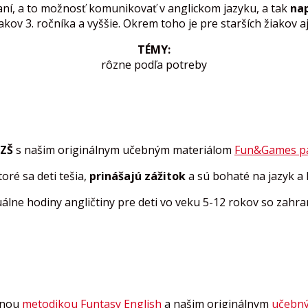
aní, a to možnosť komunikovať v anglickom jazyku, a tak
nap
kov 3. ročníka a vyššie. Okrem toho je pre starších žiakov 
TÉMY:
rôzne podľa potreby
 ZŠ
s našim originálnym učebným materiálom
Fun&Games p
toré sa deti tešia,
prinášajú zážitok
a sú bohaté na jazyk a
duálne hodiny angličtiny pre deti vo veku 5-12 rokov so zah
vnou
metodikou Funtasy English
a našim originálnym
učebný