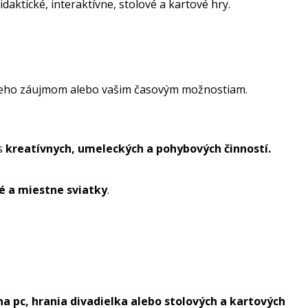
aktické, interaktívne, stolové a kartové hry.
ťa, jeho záujmom alebo vašim časovým možnostiam.
s
kreatívnych, umeleckých a pohybových činností.
 a miestne sviatky
.
na pc, hrania divadielka alebo stolových a kartových