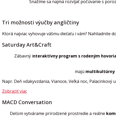
Snažíme sa najmä rozvíjať počúvanie s porozu
Tri možnosti výučby angličtiny
Ktorá najviac vyhovuje vášmu dieťaťu i vám? Nahliadnite 
Saturday Art&Craft
Zábavný i
nteraktívny program s rodeným hovori
majú
multikultúrny
Napr. Deň vďakyvzdania, Vianoce, Veľká noc, Palacinkový u
Zobraziť viac
MACD Conversation
Deťom vytvárame p
rirodzené prostredie a reálne
komu