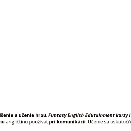
šenie a učenie hrou
.
Funtasy English Edutainment kurzy i
hu
angličtinu používať
pri komunikácii
. Učenie sa uskutoč