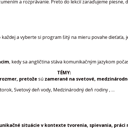
mením a rozprávanie. Preto do lekcií zaraďujeme piesne, did
do každej a vyberte si program šitý na mieru povahe dieťa
acim
, kedy sa angličtina stáva komunikačným jazykom poča
TÉMY:
 rozmer, pretože
sú
zamerané na svetové, medzinárodné
torok, Svetový deň vody, Medzinárodný deň rodiny , …
nikačné situácie v kontexte tvorenia, spievania, práci 