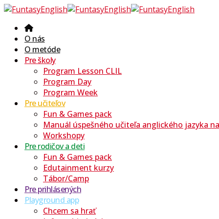
O nás
O metóde
Pre školy
Program Lesson CLIL
Program Day
Program Week
Pre učiteľov
Fun & Games pack
Manuál úspešného učiteľa anglického jazyka na 
Workshopy
Pre rodičov a deti
Fun & Games pack
Edutainment kurzy
Tábor/Camp
Pre prihlásených
Playground app
Chcem sa hrať