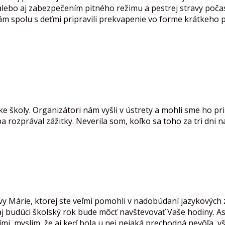
bo aj zabezpečením pitného režimu a pestrej stravy počas t
m spolu s deťmi pripravili prekvapenie vo forme krátkeho pr
 školy. Organizátori nám vyšli v ústrety a mohli sme ho pri
 rozprával zážitky. Neverila som, koľko sa toho za tri dni n
 Márie, ktorej ste veľmi pomohli v nadobúdaní jazykových zr
 aj budúci školský rok bude môcť navštevovať Vaše hodiny. 
mi, myslím, že aj keď bola u nej nejaká prechodná nevôľa, vš