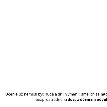
Učenie už nemusí byť nuda a dril. Vymenili sme ich za
nad
bezprostrednú
radosť z učenia
a
odva