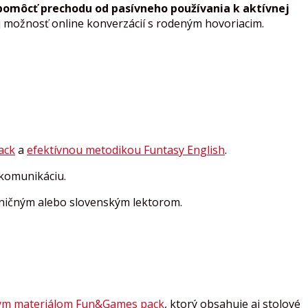
omôcť prechodu od pasívneho používania k aktívnej
aj možnosť online konverzácií s rodeným hovoriacim.
ack
a
efektívnou metodikou Funtasy English
.
 komunikáciu.
raničným alebo slovenským lektorom.
m materiálom Fun&Games pack
, ktorý obsahuje aj stolové