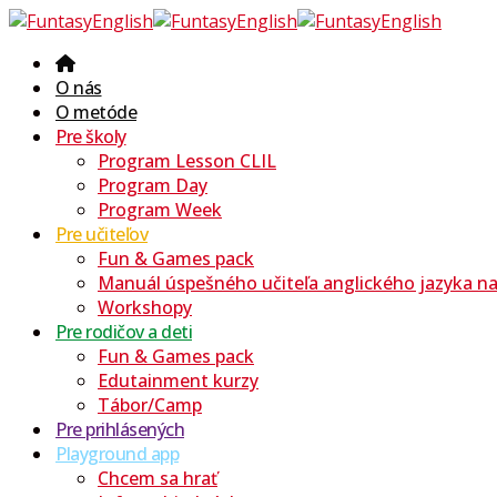
O nás
O metóde
Pre školy
Program Lesson CLIL
Program Day
Program Week
Pre učiteľov
Fun & Games pack
Manuál úspešného učiteľa anglického jazyka na 
Workshopy
Pre rodičov a deti
Fun & Games pack
Edutainment kurzy
Tábor/Camp
Pre prihlásených
Playground app
Chcem sa hrať