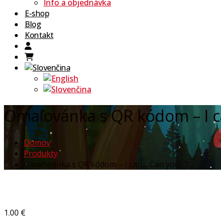
Info a objednávka
E-shop
Blog
Kontakt
Omaľovánka s QR kódom – I 
Domov
Produkty
Omaľovánka s QR kódom – I can… Can you…?
1.00
€