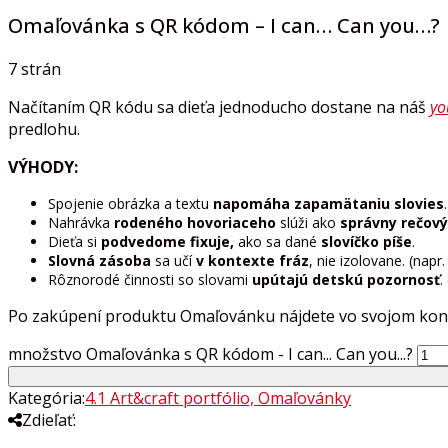
Omaľovánka s QR kódom – I can… Can you…?
7 strán
Načítaním QR kódu sa dieťa jednoducho dostane na náš
yo
predlohu.
VÝHODY:
Spojenie obrázka a textu
napomáha zapamätaniu slovies
.
Nahrávka
rodeného hovoriaceho
slúži ako
správny rečový
Dieťa si
podvedome fixuje,
ako sa dané
slovíčko píše
.
Slovná zásoba
sa učí
v kontexte fráz
, nie izolovane. (napr
Rôznorodé činnosti so slovami
upútajú detskú pozornosť
.
Po zakúpení produktu Omaľovánku nájdete vo svojom konte
množstvo Omaľovánka s QR kódom - I can... Can you...?
Kategória:
4.1 Art&craft portfólio, Omaľovánky
Zdieľať: