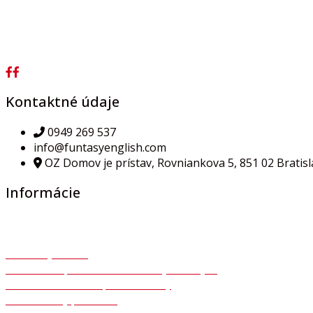
Kontaktné údaje
0949 269 537
info@funtasyenglish.com
OZ Domov je prístav, Rovniankova 5, 851 02 Bratisl
Informácie
Všeobecné obchodné podmienky
Ochrana osobných údajov GDPR
Autorský zákon
Súhlas so spracovaním osobných údajov
Formulár na odstúpenie zmluvy
Reklamačný protokol