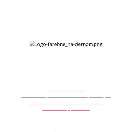
Všeobecné obchodné podmienky
Ochrana osobných údajov GDPR
Autorský zákon
Súhlas so spracovaním osobných údajov
Formulár na odstúpenie zmluvy
Reklamačný protokol