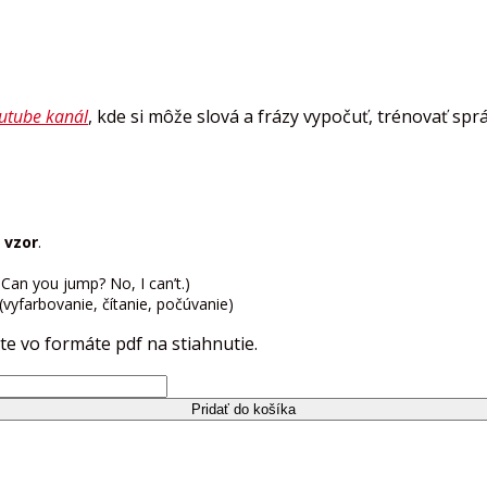
utube kanál
, kde si môže slová a frázy vypočuť, trénovať sp
 vzor
.
. Can you jump? No, I can’t.)
 (vyfarbovanie, čítanie, počúvanie)
 vo formáte pdf na stiahnutie.
Pridať do košíka