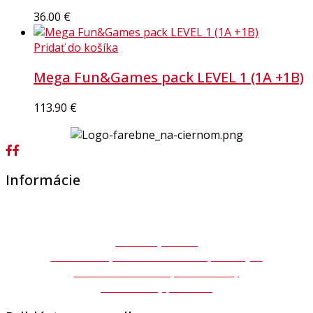
36.00
€
Pridať do košíka
Mega Fun&Games pack LEVEL 1 (1A +1B)
113.90
€
Informácie
Všeobecné obchodné podmienky
Ochrana osobných údajov GDPR
Autorský zákon
Súhlas so spracovaním osobných údajov
Formulár na odstúpenie zmluvy
Reklamačný protokol