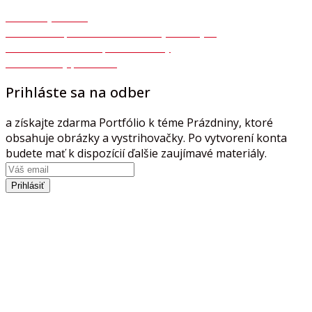
Ochrana osobných údajov GDPR
Autorský zákon
Súhlas so spracovaním osobných údajov
Formulár na odstúpenie zmluvy
Reklamačný protokol
Prihláste sa na odber
a získajte zdarma Portfólio k téme Prázdniny, ktoré
obsahuje obrázky a vystrihovačky. Po vytvorení konta
budete mať k dispozícií ďalšie zaujímavé materiály.