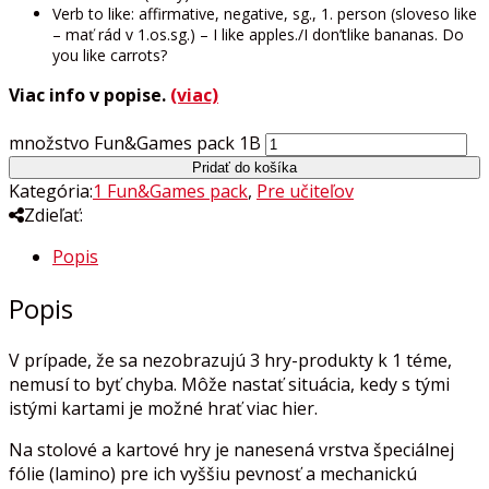
Verb to like: affirmative, negative, sg., 1. person (sloveso like
– mať rád v 1.os.sg.) – I like apples./I don’tlike bananas. Do
you like carrots?
Viac info v popise.
(viac)
množstvo Fun&Games pack 1B
Pridať do košíka
Kategória:
1 Fun&Games pack
,
Pre učiteľov
Zdieľať:
Popis
Popis
V prípade, že sa nezobrazujú 3 hry-produkty k 1 téme,
nemusí to byť chyba. Môže nastať situácia, kedy s tými
istými kartami je možné hrať viac hier.
Na stolové a kartové hry je nanesená vrstva špeciálnej
fólie (lamino) pre ich vyššiu pevnosť a mechanickú