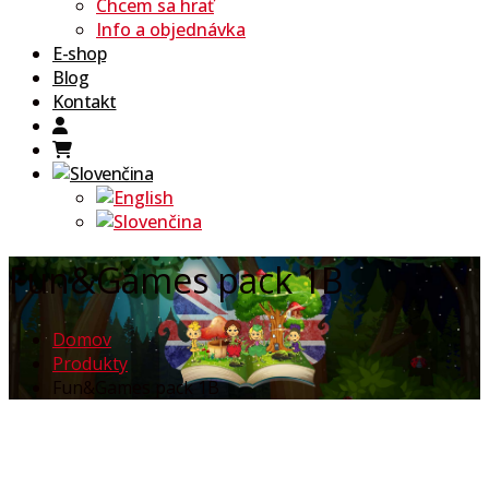
Chcem sa hrať
Info a objednávka
E-shop
Blog
Kontakt
Fun&Games pack 1B
Domov
Produkty
Fun&Games pack 1B
Pre učiteľov