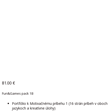
81.00
€
Fun&Games pack 1B
Portfólio k Motivačnému príbehu 1 (16 strán príbeh v oboch
jazykoch a kreatívne úlohy)