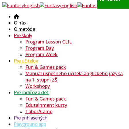
O nás
O metóde
Pre školy
Program Lesson CLIL
Program Day
Program Week
Pre učiteľov
Fun & Games pack
Manuál úspešného učiteľa anglického jazyka
na 1. stupni ZŠ
Workshopy
Pre rodičov a deti
Fun & Games pack
Edutainment kurzy
Tábor/Camp
Pre prihlásených
Playground app