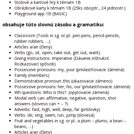
Stolové a kartové hry k témam 1B
Obrázkové karty k témam 1B (25ks obojstr., 24 jednostr.)
Playground app 1B (BASIC)
obsahuje túto slovnú zásobu a gramatiku:
Classroom (Tools in sg. or pl.: pen-pens, pencil-pencils,
rubber-rubbers, …)
Articles a/an (členy)
Verbs (go, sit, open, take out, get out, want)
Giving instructions. Imperative (Dávanie inštrukcií.
Rozkazovací spôsob)
Possessive pronouns: my, your (privlastňovacie zámená)
Family (members)
Demonstrative pronoun: this (ukazovacie zámeno)
Possessive pronouns: her, his, our (privlastňovacie zámená)
Wh-questions: Who is this? (opytovacie zámená)
Modal verb can: affirmative, negative, question, shor
answers (sloveso can + – ?)
Adverbs: fast, high, well, deep, far (príslovky)
Verbs: ski, sing, swim, run, jump (slovesá)
Fruit and vegetables in sg. or pl.: a plum – plums, a bean –
beans, …)
Articles a/an (členy)