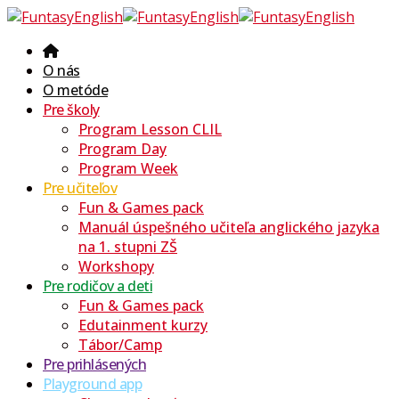
O nás
O metóde
Pre školy
Program Lesson CLIL
Program Day
Program Week
Pre učiteľov
Fun & Games pack
Manuál úspešného učiteľa anglického jazyka
na 1. stupni ZŠ
Workshopy
Pre rodičov a deti
Fun & Games pack
Edutainment kurzy
Tábor/Camp
Pre prihlásených
Playground app