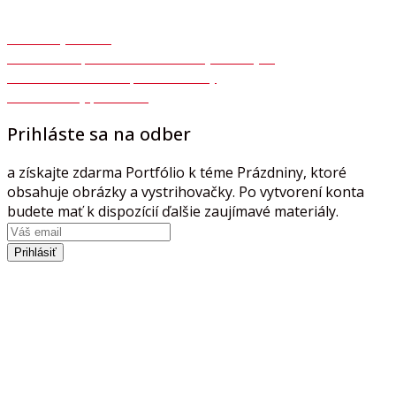
Ochrana osobných údajov GDPR
Autorský zákon
Súhlas so spracovaním osobných údajov
Formulár na odstúpenie zmluvy
Reklamačný protokol
Prihláste sa na odber
a získajte zdarma Portfólio k téme Prázdniny, ktoré
obsahuje obrázky a vystrihovačky. Po vytvorení konta
budete mať k dispozícií ďalšie zaujímavé materiály.