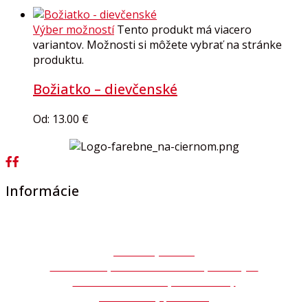
Výber možností
Tento produkt má viacero
variantov. Možnosti si môžete vybrať na stránke
produktu.
Božiatko – dievčenské
Od:
13.00
€
Informácie
Všeobecné obchodné podmienky
Ochrana osobných údajov GDPR
Autorský zákon
Súhlas so spracovaním osobných údajov
Formulár na odstúpenie zmluvy
Reklamačný protokol